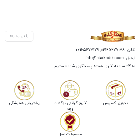
رفتن به بالا
تلفن
02165277178
,
02165277179
ایمیل
info@atarkadeh.com
ما 24 ساعته 7 روز هفته پاسخگوی شما هستیم.
تحویل اکسپرس
7 روز گارانتی بازگشت
پشتیبانی همیشگی
وجه
محصولات اصل