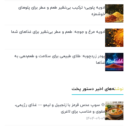
ادویه پلویی؛ ترکیب بی‌نظیر طعم و عطر برای پلوهای
خوشمزه
ادویه مرغ و جوجه: طعم و عطر بی‌نظیر برای غذاهای شما
پودر زردچوبه: طلای طبیعی برای سلامت و طعم‌دهی به
غذاها
نوشته‌های اخیر دستور پخت
🍲 سوپ عدس قرمز با زنجبیل و لیمو — غذای رژیمی،
مقوی و مناسب برای لاغری
1404-09-09