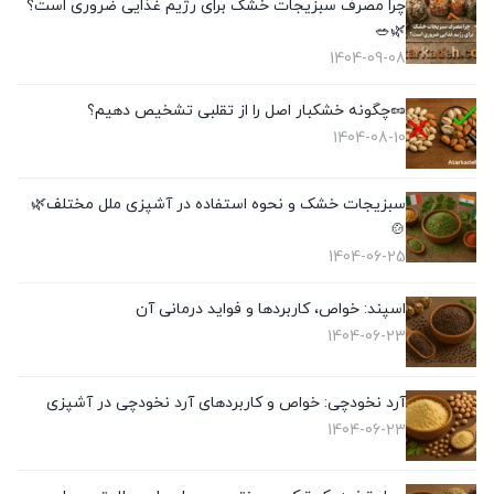
چرا مصرف سبزیجات خشک برای رژیم غذایی ضروری است؟
🌿🥗
1404-09-08
🥜چگونه خشکبار اصل را از تقلبی تشخیص دهیم؟
1404-08-10
سبزیجات خشک و نحوه استفاده در آشپزی ملل مختلف🌿
🍲
1404-06-25
اسپند: خواص، کاربردها و فواید درمانی آن
1404-06-23
آرد نخودچی: خواص و کاربردهای آرد نخودچی در آشپزی
1404-06-23