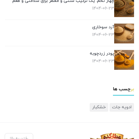
چهار تخم: یک ترکیب سنتی و معطر برای سلامتی و طعم
1404-06-23
آرد سوخاری
1404-06-23
پودر زردچوبه
1404-06-23
برچسب ها
ادویه جات
خشکبار
رفتن به بالا