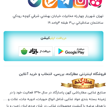
تهران شهريار چهارراه مخابرات خيابان بهشتي شرقي كوچه رودكي
ساختمان صادقياني پ٣ طبقه ٤واحد ۱۹
دریافت اپلیکیشن
فروشگاه اینترنتی عطارکده، بررسی، انتخاب و خرید آنلاین
صنایع غذایی عطارباشی کهن پاسارگاد در سال ۱۳۹۰ فعالیت خود را در
زمینه بسته بندی مواد غذایی شامل انواع حبوبات، ادویه جات، غلات و…..
با هدف عرضه با کیفیت محصولات غذایی در شان مردم ایران زمین و با