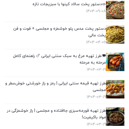
🥗دستور پخت سالاد کینوا با سبزیجات تازه
1404-09-08
دستور پخت عدس پلو خوشمزه و مجلسی + فوت و فن
پخت عالی
1404-04-06
🍽️طرز تهیه مرغ به سبک سنتی ایرانی 🍗 راهنمای کامل
مرحله به مرحله
1404-03-19
طرز تهیه قیمه سنتی ایرانی | رمز و راز خورشتی خوش‌عطر و
مجلسی
1404-03-19
طرز تهیه قورمه‌سبزی جاافتاده و مجلسی | راز خوشمزگی در
مواد باکیفیت!
1404-03-19