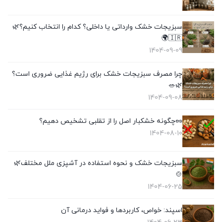
سبزیجات خشک وارداتی یا داخلی؟ کدام را انتخاب کنیم؟🌿
🇮🇷🌍
1404-09-09
چرا مصرف سبزیجات خشک برای رژیم غذایی ضروری است؟
🌿🥗
1404-09-08
🥜چگونه خشکبار اصل را از تقلبی تشخیص دهیم؟
1404-08-10
سبزیجات خشک و نحوه استفاده در آشپزی ملل مختلف🌿
🍲
1404-06-25
اسپند: خواص، کاربردها و فواید درمانی آن