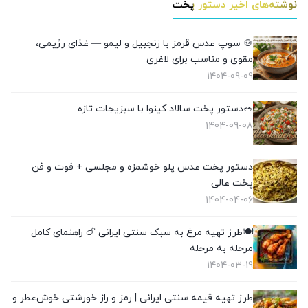
نوشته‌های اخیر دستور پخت
🍲 سوپ عدس قرمز با زنجبیل و لیمو — غذای رژیمی،
مقوی و مناسب برای لاغری
1404-09-09
🥗دستور پخت سالاد کینوا با سبزیجات تازه
1404-09-08
دستور پخت عدس پلو خوشمزه و مجلسی + فوت و فن
پخت عالی
1404-04-06
🍽️طرز تهیه مرغ به سبک سنتی ایرانی 🍗 راهنمای کامل
مرحله به مرحله
1404-03-19
طرز تهیه قیمه سنتی ایرانی | رمز و راز خورشتی خوش‌عطر و