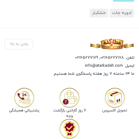
ادویه جات
خشکبار
رفتن به بالا
تلفن
02165277178
,
02165277179
ایمیل
info@atarkadeh.com
ما 24 ساعته 7 روز هفته پاسخگوی شما هستیم.
تحویل اکسپرس
7 روز گارانتی بازگشت
پشتیبانی همیشگی
وجه