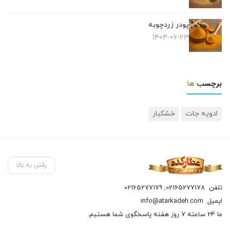
پودر زردچوبه
1404-06-23
برچسب ها
ادویه جات
خشکبار
رفتن به بالا
تلفن
02165277178
,
02165277179
ایمیل
info@atarkadeh.com
ما 24 ساعته 7 روز هفته پاسخگوی شما هستیم.