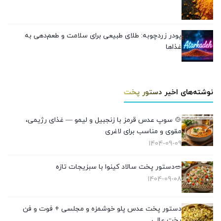
پودر زردچوبه: طلای طبیعی برای سلامت و طعم‌دهی به
غذاها
نوشته‌های اخیر دستور پخت
🍲 سوپ عدس قرمز با زنجبیل و لیمو — غذای رژیمی،
مقوی و مناسب برای لاغری
1404-09-09
🥗دستور پخت سالاد کینوا با سبزیجات تازه
1404-09-08
دستور پخت عدس پلو خوشمزه و مجلسی + فوت و فن
پخت عالی