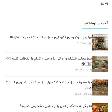
(54)
آخرین نوشته‌ها
بهترین روش‌های نگهداری سبزیجات خشک در خانه🌿🏡
1404-09-14
سبزیجات خشک وارداتی یا داخلی؟ کدام را انتخاب کنیم؟🌿
🇮🇷🌍
1404-09-09
چرا مصرف سبزیجات خشک برای رژیم غذایی ضروری است؟
🌿🥗
1404-09-08
🥜چگونه خشکبار اصل را از تقلبی تشخیص دهیم؟