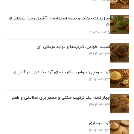
1404-08-10
سبزیجات خشک و نحوه استفاده در آشپزی ملل مختلف🌿
🍲
1404-06-25
اسپند: خواص، کاربردها و فواید درمانی آن
1404-06-23
آرد نخودچی: خواص و کاربردهای آرد نخودچی در آشپزی
1404-06-23
چهار تخم: یک ترکیب سنتی و معطر برای سلامتی و طعم
1404-06-23
آرد سوخاری
1404-06-23