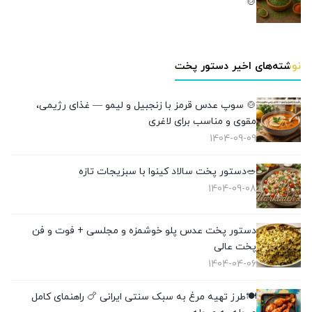
🍲
نوشته‌های اخیر دستور پخت
🍲 سوپ عدس قرمز با زنجبیل و لیمو — غذای رژیمی،
مقوی و مناسب برای لاغری
1404-09-09
🥗دستور پخت سالاد کینوا با سبزیجات تازه
1404-09-08
دستور پخت عدس پلو خوشمزه و مجلسی + فوت و فن
پخت عالی
1404-04-06
🍽️طرز تهیه مرغ به سبک سنتی ایرانی 🍗 راهنمای کامل