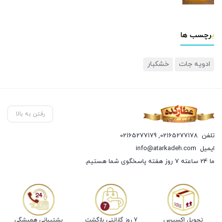
برچسب ها
ادویه جات
خشکبار
رفتن به بالا
تلفن
02165277178
,
02165277179
ایمیل
info@atarkadeh.com
ما 24 ساعته 7 روز هفته پاسخگوی شما هستیم.
تحویل اکسپرس
7 روز گارانتی بازگشت
پشتیبانی همیشگی