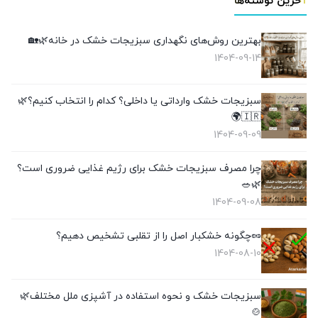
آخرین نوشته‌ها
بهترین روش‌های نگهداری سبزیجات خشک در خانه🌿🏡
1404-09-14
سبزیجات خشک وارداتی یا داخلی؟ کدام را انتخاب کنیم؟🌿
🇮🇷🌍
1404-09-09
چرا مصرف سبزیجات خشک برای رژیم غذایی ضروری است؟
🌿🥗
1404-09-08
🥜چگونه خشکبار اصل را از تقلبی تشخیص دهیم؟
1404-08-10
سبزیجات خشک و نحوه استفاده در آشپزی ملل مختلف🌿
🍲