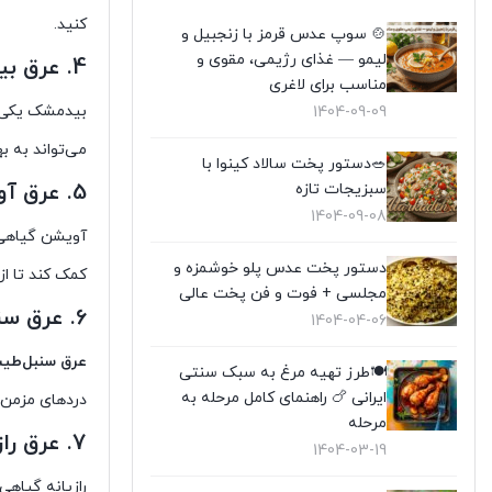
کنید.
🍲 سوپ عدس قرمز با زنجبیل و
لیمو — غذای رژیمی، مقوی و
4.
عرق بی
مناسب برای لاغری
بیدمشک یکی د
1404-09-09
می‌تواند به ب
🥗دستور پخت سالاد کینوا با
5.
عرق آو
سبزیجات تازه
1404-09-08
آویشن گیاهی
دستور پخت عدس پلو خوشمزه و
کمک کند تا از
مجلسی + فوت و فن پخت عالی
6.
عرق سن
1404-04-06
عرق سنبل‌طی
🍽️طرز تهیه مرغ به سبک سنتی
ایرانی 🍗 راهنمای کامل مرحله به
دردهای مزمن ک
مرحله
7.
عرق را
1404-03-19
رازیانه گیاه