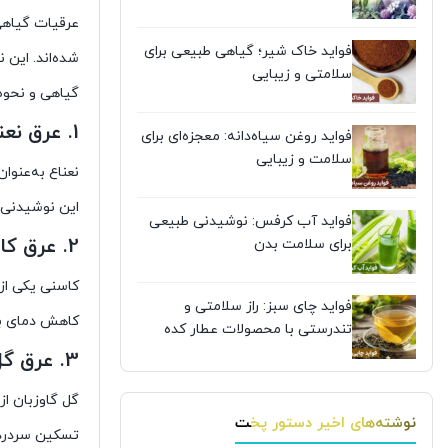
عرقیات گیاهی
فواید خاک شیر؛ گیاهی طبیعی برای
شده‌اند. این 
سلامتی و زیبایی
گیاهی و نحوه 
1.
عرق نعن
فواید روغن سیاه‌دانه: معجزه‌ای برای
سلامت و زیبایی
نعناع به‌عنو
این نوشیدنی 
فواید آب کرفس: نوشیدنی طبیعی
2.
عرق کا
برای سلامت بدن
کاسنی یکی از
فواید چای سبز: راز سلامتی و
کاهش دمای ب
تندرستی با محصولات عطار کده
3.
عرق گل
گل گاوزبان ا
نوشته‌های اخیر دستور پخت
تسکین سردرده