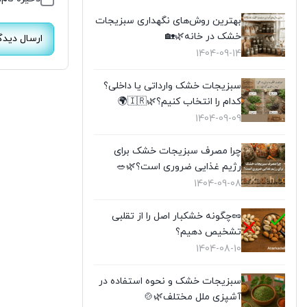
بهترین روش‌های نگهداری سبزیجات
خشک در خانه🌿🏡
1404-09-14
سبزیجات خشک وارداتی یا داخلی؟
کدام را انتخاب کنیم؟🌿🇮🇷🌍
1404-09-09
چرا مصرف سبزیجات خشک برای
رژیم غذایی ضروری است؟🌿🥗
1404-09-08
🥜چگونه خشکبار اصل را از تقلبی
تشخیص دهیم؟
1404-08-10
سبزیجات خشک و نحوه استفاده در
آشپزی ملل مختلف🌿🍲