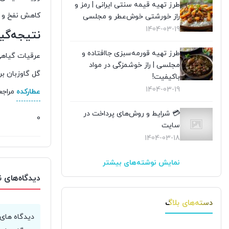
طرز تهیه قیمه سنتی ایرانی | رمز و
کاهش نفخ و 
راز خورشتی خوش‌عطر و مجلسی
1404-03-19
نتیجه‌گی
طرز تهیه قورمه‌سبزی جاافتاده و
عرقیات گیاهی 
مجلسی | راز خوشمزگی در مواد
گل گاوزبان بر
باکیفیت!
1404-03-19
عطارکده
مراجع
💳 شرایط و روش‌های پرداخت در
0
سایت
1404-03-18
نمایش نوشته‌های بیشتر
دیدگاه‌های 
دسته‌های بلاگ
دیدگاه های