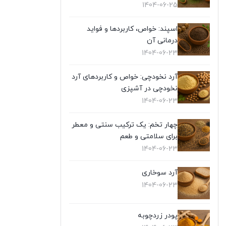
1404-06-25
اسپند: خواص، کاربردها و فواید
درمانی آن
1404-06-23
آرد نخودچی: خواص و کاربردهای آرد
نخودچی در آشپزی
1404-06-23
چهار تخم: یک ترکیب سنتی و معطر
برای سلامتی و طعم
1404-06-23
آرد سوخاری
1404-06-23
پودر زردچوبه