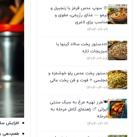
🍲 سوپ عدس قرمز با زنجبیل و
لیمو — غذای رژیمی، مقوی و
مناسب برای لاغری
1404-09-09
🥗دستور پخت سالاد کینوا با
سبزیجات تازه
1404-09-08
دستور پخت عدس پلو خوشمزه و
مجلسی + فوت و فن پخت عالی
1404-04-06
🍽️طرز تهیه مرغ به سبک سنتی
ایرانی 🍗 راهنمای کامل مرحله به
مرحله
افزایش سلا
1404-03-19
طعم‌دهی به