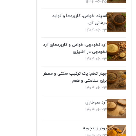
1404-06-25
اسپند: خواص، کاربردها و فواید
درمانی آن
1404-06-23
آرد نخودچی: خواص و کاربردهای آرد
نخودچی در آشپزی
1404-06-23
چهار تخم: یک ترکیب سنتی و معطر
برای سلامتی و طعم
1404-06-23
آرد سوخاری
1404-06-23
پودر زردچوبه
1404-06-23