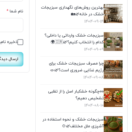
بهترین روش‌های نگهداری سبزیجات
نام شما
*
خشک در خانه🌿🏡
1404-09-14
سبزیجات خشک وارداتی یا داخلی؟
ذخیره نام،
کدام را انتخاب کنیم؟🌿🇮🇷🌍
1404-09-09
چرا مصرف سبزیجات خشک برای
رژیم غذایی ضروری است؟🌿🥗
1404-09-08
🥜چگونه خشکبار اصل را از تقلبی
تشخیص دهیم؟
1404-08-10
سبزیجات خشک و نحوه استفاده در
آشپزی ملل مختلف🌿🍲