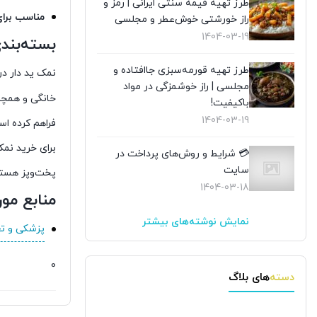
طرز تهیه قیمه سنتی ایرانی | رمز و
مناسب برای
راز خورشتی خوش‌عطر و مجلسی
1404-03-19
بسته‌بند
طرز تهیه قورمه‌سبزی جاافتاده و
نمک ید دار د
مجلسی | راز خوشمزگی در مواد
خانگی و همچن
باکیفیت!
1404-03-19
فراهم کرده اس
برای خرید نمک
💳 شرایط و روش‌های پرداخت در
سایت
پخت‌وپز هست
1404-03-18
منابع مور
نمایش نوشته‌های بیشتر
پزشکی و تغذیه – 
0
دسته‌های بلاگ