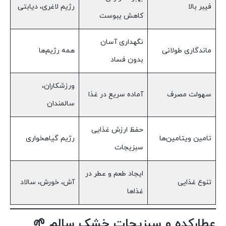
فیبر بالا
رژیم لاغری، دیابتی
کاهش یبوست
نگهداری آسان
ماندگاری طولانی
همه رژیم‌ها
بدون فساد
ورزشکاران،
سهولت مصرف
آماده سریع در غذا
سالمندان
حفظ ارزش غذایی
تامین ویتامین‌ها
رژیم گیاهخواری
سبزیجات
ایجاد طعم و عطر در
تنوع غذایی
آش، خورش، سالاد
غذاها
عطارکده و سبزیجات خشک سالم 🌱