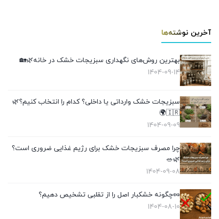
آخرین نوشته‌ها
بهترین روش‌های نگهداری سبزیجات خشک در خانه🌿🏡
1404-09-14
سبزیجات خشک وارداتی یا داخلی؟ کدام را انتخاب کنیم؟🌿
🇮🇷🌍
1404-09-09
چرا مصرف سبزیجات خشک برای رژیم غذایی ضروری است؟
🌿🥗
1404-09-08
🥜چگونه خشکبار اصل را از تقلبی تشخیص دهیم؟
1404-08-10