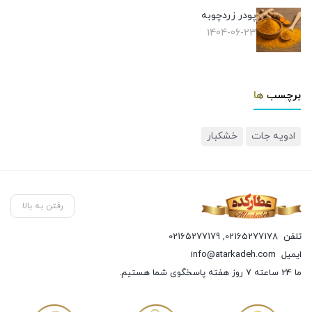
پودر زردچوبه
1404-06-23
برچسب ها
ادویه جات
خشکبار
رفتن به بالا
تلفن
02165277178
,
02165277179
ایمیل
info@atarkadeh.com
ما 24 ساعته 7 روز هفته پاسخگوی شما هستیم.