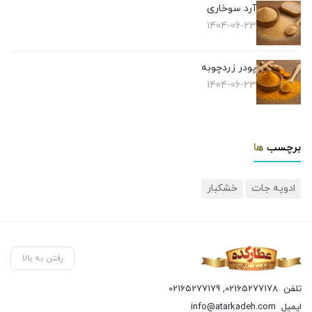
آرد سوخاری
1404-06-23
پودر زردچوبه
1404-06-23
برچسب ها
ادویه جات
خشکبار
رفتن به بالا
تلفن
02165277178
,
02165277179
ایمیل
info@atarkadeh.com