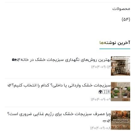
محصولات
(54)
آخرین نوشته‌ها
بهترین روش‌های نگهداری سبزیجات خشک در خانه🌿🏡
1404-09-14
سبزیجات خشک وارداتی یا داخلی؟ کدام را انتخاب کنیم؟🌿
🇮🇷🌍
1404-09-09
چرا مصرف سبزیجات خشک برای رژیم غذایی ضروری است؟
🌿🥗
1404-09-08