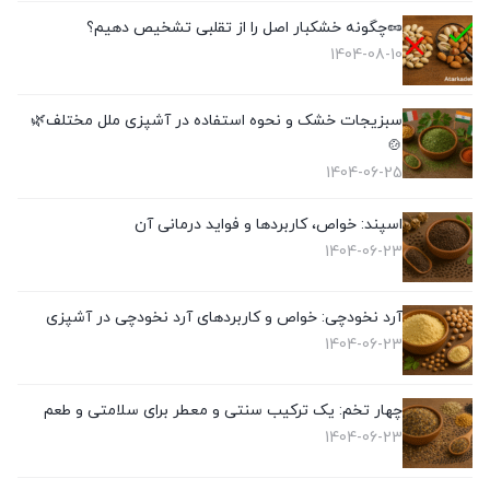
🥜چگونه خشکبار اصل را از تقلبی تشخیص دهیم؟
1404-08-10
سبزیجات خشک و نحوه استفاده در آشپزی ملل مختلف🌿
🍲
1404-06-25
اسپند: خواص، کاربردها و فواید درمانی آن
1404-06-23
آرد نخودچی: خواص و کاربردهای آرد نخودچی در آشپزی
1404-06-23
چهار تخم: یک ترکیب سنتی و معطر برای سلامتی و طعم
1404-06-23