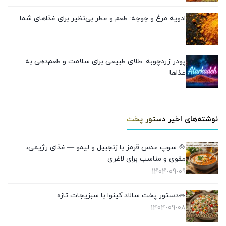
ادویه مرغ و جوجه: طعم و عطر بی‌نظیر برای غذاهای شما
پودر زردچوبه: طلای طبیعی برای سلامت و طعم‌دهی به
غذاها
نوشته‌های اخیر دستور پخت
🍲 سوپ عدس قرمز با زنجبیل و لیمو — غذای رژیمی،
مقوی و مناسب برای لاغری
1404-09-09
🥗دستور پخت سالاد کینوا با سبزیجات تازه
1404-09-08