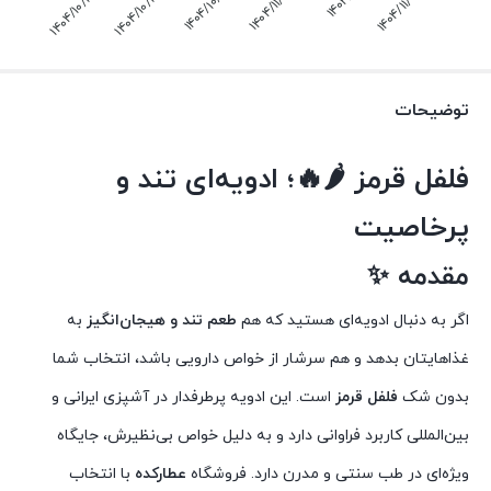
ک
ش
ن
ب
ه
۱
۴
۰
۴
/
۱
۰
/
۲
ه‌
ش
ن
ب
ه
۱
۴
۰
۴
/
۱
۱
/
۰
ه‌
ش
ن
ب
ه
۱
۴
۰
۴
/
۱
۰
/
۲
ن
ج
ش
ن
ب
ه
۱
۴
۰
۴
/
۱
۰
/
۲
ه
ا
ر
ش
ن
ب
ه
۱
۴
۰
۴
/
۱
۱
/
۰
توضیحات
فلفل قرمز 🌶🔥؛ ادویه‌ای تند و
پرخاصیت
مقدمه ✨
اگر به دنبال ادویه‌ای هستید که هم
طعم تند و هیجان‌انگیز
به
غذاهایتان بدهد و هم سرشار از خواص دارویی باشد، انتخاب شما
بدون شک
فلفل قرمز
است. این ادویه پرطرفدار در آشپزی ایرانی و
بین‌المللی کاربرد فراوانی دارد و به دلیل خواص بی‌نظیرش، جایگاه
ویژه‌ای در طب سنتی و مدرن دارد. فروشگاه
عطارکده
با انتخاب