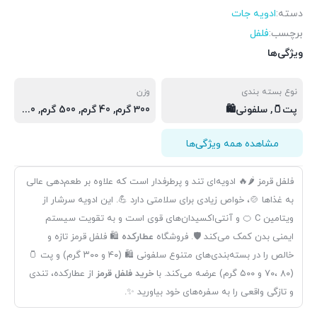
دسته:
ادويه جات
برچسب:
فلفل
ویژگی‌ها
نوع بسته بندی
وزن
پت🫙, سلفونی🛍️
300 گرم, 40 گرم, 500 گرم, 70 گرم, 80 گرم, پت🫙(500 گرم), پت🫙(70 گرم), پت🫙(80 گرم), سلفونی🛍(300 گرم), سلفونی🛍(40 گرم)
مشاهده همه ویژگی‌ها
فلفل قرمز 🌶🔥 ادویه‌ای تند و پرطرفدار است که علاوه بر طعم‌دهی عالی
به غذاها 🍲، خواص زیادی برای سلامتی دارد 💪. این ادویه سرشار از
ویتامین C 🍊 و آنتی‌اکسیدان‌های قوی است و به تقویت سیستم
ایمنی بدن کمک می‌کند 🛡️. فروشگاه
عطارکده
🛍 فلفل قرمز تازه و
خالص را در بسته‌بندی‌های متنوع سلفونی 🛍 (۴۰ و ۳۰۰ گرم) و پت 🫙
(۷۰، ۸۰ و ۵۰۰ گرم) عرضه می‌کند. با
خرید فلفل قرمز
از عطارکده، تندی
و تازگی واقعی را به سفره‌های خود بیاورید ✨.