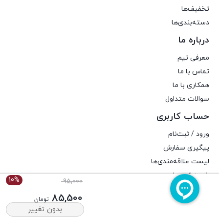
تخفیف‌ها
دسته‌بندی‌ها
درباره ما
معرفی تیم
تماس با ما
همکاری با ما
سوالات متداول
حساب کاربری
ورود / ثبت‌نام
پیگیری سفارش
لیست علاقه‌مندی‌ها
خروج از حساب
10%
قیمت
95,000
اصلی:
85,500
تومان
95,000 تومان
برای استفاده از مطالب عطارکده، داشتن «هدف غیرتجاری» و ذکر «منبع» کافیست.
بدون تغییر
قیمت