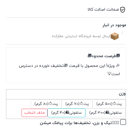
ضمانت اصالت کالا
موجود در انبار
ارسال توسط فروشگاه اینترنتی عطارکده.
🎁فرصت محدود🎁
🎉 ویژه! این محصول با قیمت 🎁تخفیف خورده در دسترس
است💡
وزن
پت🫙(500 گرم)
پت🫙(70 گرم)
پت🫙(80 گرم)
سلفونی🛍(300 گرم)
سلفونی🛍(40 گرم)
حذف انتخاب
👉🏽✅تیک و بزن، تخفیف‌ها برات پیامک میشن