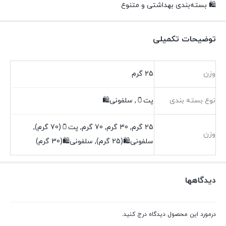
🛍️ بسته‌بندی بهداشتی و متنوع
توضیحات تکمیلی
وزن
25 گرم
نوع بسته بندی
پت🫙, سلفونی🛍️
25 گرم, 30 گرم, 70 گرم, پت🫙(70 گرم),
وزن
سلفونی🛍(25 گرم), سلفونی🛍(30 گرم)
دیدگاهها
درمورد این محصول دیدگاه درج کنید.