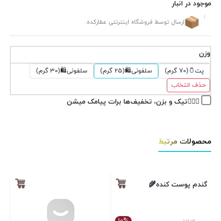
موجود در انبار
ارسال توسط فروشگاه اینترنتی عطارکده.
وزن
پت🫙(70 گرم)
سلفونی🛍(25 گرم)
سلفونی🛍(30 گرم)
حذف انتخاب
👉🏽✅تیک و بزن، تخفیف‌ها برات پیامک میشن
محصولات مرتبط
گندم پوست کنده🌾