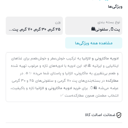
ویژگی‌ها
نوع بسته بندی
وزن
پت🫙, سلفونی🛍️
25 گرم, 30 گرم, 70 گرم, پت🫙(70 گرم), سلفونی🛍(25 گرم), سلفونی🛍(30 گرم)
مشاهده همه ویژگی‌ها
ادویه ماکارونی و لازانیا
یه ترکیب خوش‌عطر و خوش‌طعم برای غذاهای
ایتالیایی و ایرانیه 🍝🌿. این ادویه با ادویه‌های تازه و مرغوب تهیه شده
و طعم بی‌نظیری به ماکارونی، لازانیا و پاستای شما می‌ده ✨🧄. در
عطارکده
در بسته‌بندی‌های پت ۷۰ گرمی و سلفونی‌های ۲۵ و ۳۰ گرمی
عرضه می‌شه 🛍️🫙. برای
خرید ادویه ماکارونی و لازانیا
تازه و باکیفیت،
انتخاب مطمئن همون عطارکده‌ست ✅
ضمانت اصالت کالا