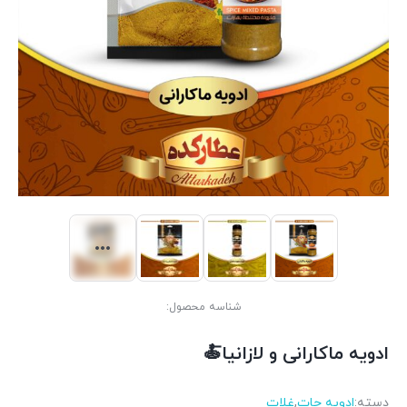
شناسه محصول:
ادویه ماکارانی و لازانیا🍝
دسته:
ادويه جات
,
غلات