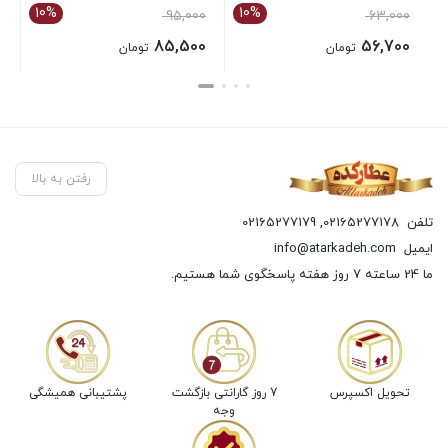
10%
10%
95,000
63,000
85,500
56,700
تومان
تومان
بستن
بستن
رفتن به بالا
تلفن
02165277178
,
02165277179
ایمیل
info@atarkadeh.com
ما 24 ساعته 7 روز هفته پاسخگوی شما هستیم.
تحویل اکسپرس
7 روز گارانتی بازگشت
پشتیبانی همیشگی
وجه