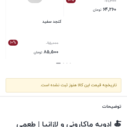
10%
71,400
64,260
تومان
بستن
کنجد سفید
10%
95,000
85,500
تومان
بستن
تاریخچه قیمت این کالا هنوز ثبت نشده است.
توضیحات
🍝 ادویه ماکارونی و لازانیا | طعمی