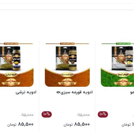
و
ادویه قورمه سبزی🥗
ادویه ترشی
10%
10%
95,000
95,000
85,500
85,500
تومان
تومان
تومان