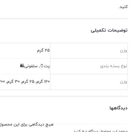
کنید.
توضیحات تکمیلی
وزن
25 گرم
نوع بسته بندی
پت🫙, سلفونی🛍️
وزن
120 گرم, 25 گرم, 30 گرم, 300 گرم, پت🫙(120 گرم), سلفونی🛍(25 گرم), سلفونی🛍(30 گرم), سلفونی🛍(300 گرم)
دیدگاهها
هیچ دیدگاهی برای این محصول
درمورد این محصول دیدگاه درج کنید.