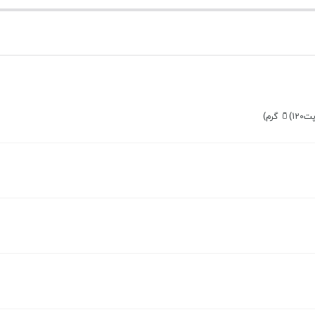
بستن
بستن
ت🫙(120 گرم)