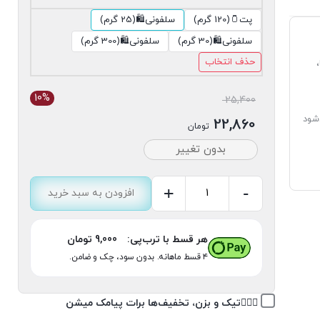
پت🫙(120 گرم)
سلفونی🛍(25 گرم)
سلفونی🛍(30 گرم)
سلفونی🛍(300 گرم)
حذف انتخاب
10%
قیمت
25,400
شود
اصلی:
22,860
تومان
25,400 تومان
قیمت
بدون تغییر
بود.
فعلی:
22,860 تومان.
+
-
افزودن به سبد خرید
بکینگ
پودر
هر قسط با ترب‌پی:
9,000
تومان
عدد
۴ قسط ماهانه. بدون سود، چک و ضامن.
👉🏽✅تیک و بزن، تخفیف‌ها برات پیامک میشن