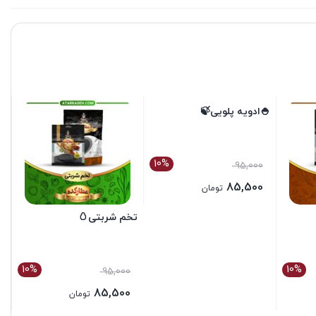
🍚ادویه پلویی🍃
10%
95,000
85,500
تومان
بستن
تخم شربتی🥚
10%
10%
95,000
85,500
تومان