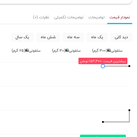
بستن
بستن
بستن
نمودار قیمت
توضیحات
توضیحات تکمیلی
نظرات (0)
دید کلی
یک ماه
سه ماه
شش ماه
یک سال
سلفونی🛍(300 گرم)
سلفونی🛍(30 گرم)
سلفونی🛍(25 گرم)
پ
بیشترین قیمت: 153,300 تومان