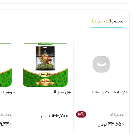
محصولات مرتبط
ادویه ماست و سالاد
هل سبز🍵
جوهر لیم
10%
21,600
48,500
144,700
تومان
19,440
43,650
تومان