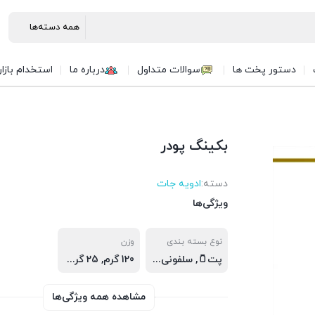
دستور پخت ها
سوالات متداول
درباره ما
استخدام بازا
بکینگ پودر
دسته:
ادويه جات
ویژگی‌ها
نوع بسته بندی
وزن
پت🫙, سلفونی🛍️
120 گرم, 25 گرم, 30 گرم, 300 گرم, پت🫙(120 گرم), سلفونی🛍(25 گرم), سلفونی🛍(30 گرم), سلفونی🛍(300 گرم)
مشاهده همه ویژگی‌ها