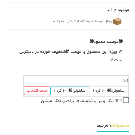
موجود در انبار
ارسال توسط فروشگاه اینترنتی عطارکده.
🎁فرصت محدود🎁
🎉 ویژه! این محصول با قیمت 🎁تخفیف خورده در دسترس
است💡
وزن
سلفونی🛍(30 گرم)
سلفونی🛍(40 گرم)
حذف انتخاب
👉🏽✅تیک و بزن، تخفیف‌ها برات پیامک میشن
محصولات مرتبط