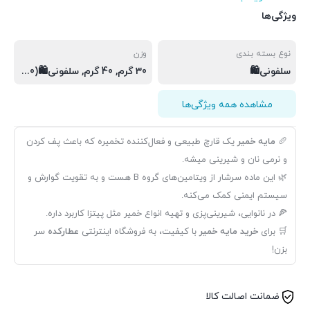
ویژگی‌ها
نوع بسته بندی
وزن
سلفونی🛍️
30 گرم, 40 گرم, سلفونی🛍(30 گرم), سلفونی🛍(40 گرم)
مشاهده همه ویژگی‌ها
🥖
مایه خمیر
یک قارچ طبیعی و فعال‌کننده تخمیره که باعث پف کردن
و نرمی نان و شیرینی میشه.
🌿 این ماده سرشار از ویتامین‌های گروه B هست و به تقویت گوارش و
سیستم ایمنی کمک می‌کنه.
🍕 در نانوایی، شیرینی‌پزی و تهیه انواع خمیر مثل پیتزا کاربرد داره.
🛒 برای
خرید مایه خمیر
با کیفیت، به فروشگاه اینترنتی
عطارکده
سر
بزن!
ضمانت اصالت کالا