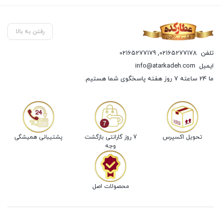
رفتن به بالا
تلفن
02165277178
,
02165277179
ایمیل
info@atarkadeh.com
ما 24 ساعته 7 روز هفته پاسخگوی شما هستیم.
تحویل اکسپرس
7 روز گارانتی بازگشت
پشتیبانی همیشگی
وجه
محصولات اصل