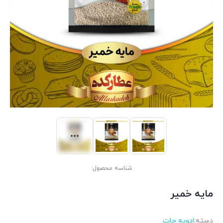
شناسه محصول:
مایه خمیر
دسته:
ادويه جات