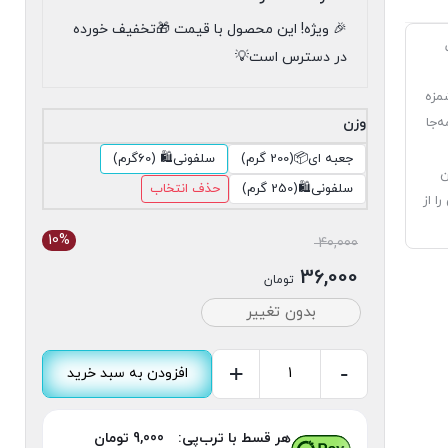
🎉 ویژه! این محصول با قیمت 🎁تخفیف خورده
در دسترس است💡
شمزه
‌جا
وزن
جعبه ای📦(200 گرم)
سلفونی🛍 (60گرم)
ن
سلفونی🛍(250 گرم)
حذف انتخاب
ا از
10%
قیمت
40,000
اصلی:
36,000
تومان
40,000 تومان
قیمت
بدون تغییر
بود.
فعلی:
36,000 تومان.
+
-
افزودن به سبد خرید
نشاسته
عدد
هر قسط با ترب‌پی:
9,000
تومان