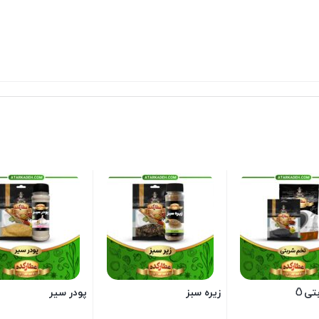
تی🥚
زیره سبز
پودر سیر