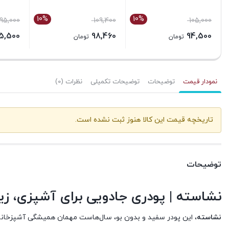
10%
10%
95,000
109,400
105,000
5,500
98,460
94,500
تومان
تومان
بستن
بستن
بستن
نمودار قیمت
توضیحات
توضیحات تکمیلی
نظرات (0)
تاریخچه قیمت این کالا هنوز ثبت نشده است.
توضیحات
نشاسته | پودری جادویی برای آشپزی، زی
نشاسته
، این پودر سفید و بدون بو، سال‌هاست مهمان همیشگی آشپزخانه‌ه