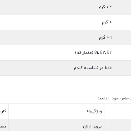
0.2 گرم
0 گرم
0.9 گرم
B1، B2، B6 (مقدار کم)
فقط در نشاسته گندم
خاص خود را دارند:
ویژگی‌ها
کارب
بی‌بو، ارزان
دسر