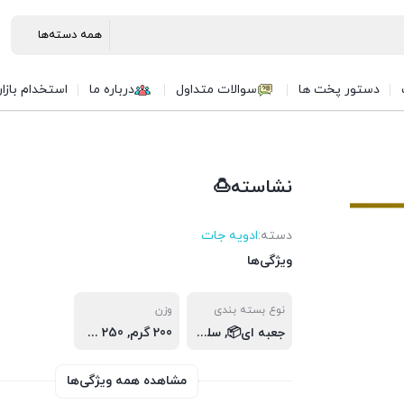
دستور پخت ها
سوالات متداول
درباره ما
استخدام بازا
نشاسته🍮
دسته:
ادويه جات
ویژگی‌ها
نوع بسته بندی
وزن
جعبه ای📦, سلفونی🛍️
200 گرم, 250 گرم, 60 گرم, جعبه ای📦(200 گرم), سلفونی🛍 (60گرم), سلفونی🛍(250 گرم)
مشاهده همه ویژگی‌ها