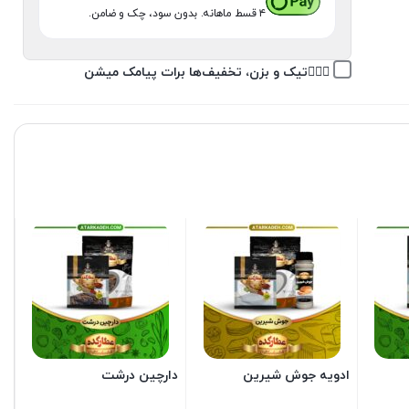
۴ قسط ماهانه. بدون سود، چک و ضامن.
👉🏽✅تیک و بزن، تخفیف‌ها برات پیامک میشن
ادویه جوش شیرین
دارچین درشت