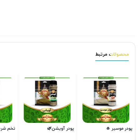
محصولات مرتبط
پودر موسیر 🧄
پودر آویشن🌿
تخم شرب