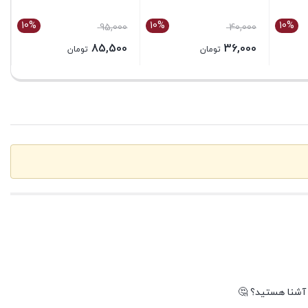
10%
10%
10%
95,000
40,000
85,500
36,000
تومان
تومان
بستن
بستن
 آشنا هستید؟ 🤔