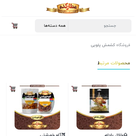
فروشگاه
کشمش پلویی
محصولات مرتبط
🌰خلال بادام
🍑آلو خورشتی