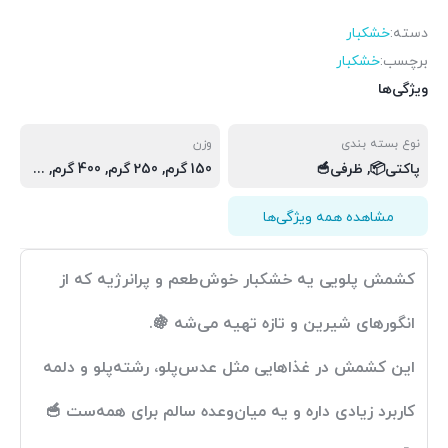
دسته:
خشکبار
برچسب:
خشکبار
ویژگی‌ها
نوع بسته بندی
وزن
پاکتی📦, ظرفی🥣
150 گرم, 250 گرم, 400 گرم, پاکتی📦(150 گرم), ظرفی🥣(250 گرم), ظرفی🥣(400 گرم)
مشاهده همه ویژگی‌ها
کشمش پلویی
یه خشکبار خوش‌طعم و پرانرژیه که از
انگورهای شیرین و تازه تهیه می‌شه 🍇.
این کشمش در غذاهایی مثل عدس‌پلو، رشته‌پلو و دلمه
کاربرد زیادی داره و یه میان‌وعده سالم برای همه‌ست 🥣