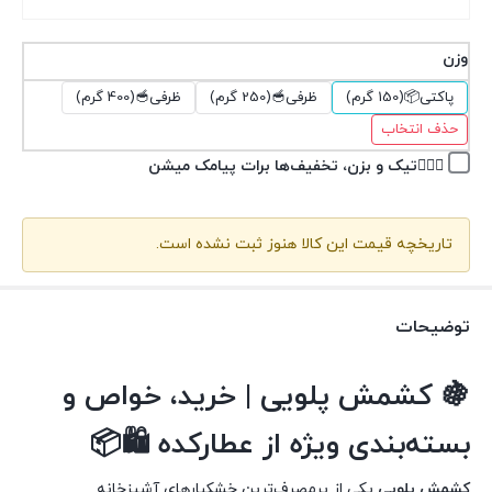
وزن
پاکتی📦(150 گرم)
ظرفی🥣(250 گرم)
ظرفی🥣(400 گرم)
حذف انتخاب
👉🏽✅تیک و بزن، تخفیف‌ها برات پیامک میشن
تاریخچه قیمت این کالا هنوز ثبت نشده است.
توضیحات
🍇 کشمش پلویی | خرید، خواص و
بسته‌بندی ویژه از عطارکده 🛍️📦
کشمش پلویی
یکی از پرمصرف‌ترین خشکبارهای آشپزخانه