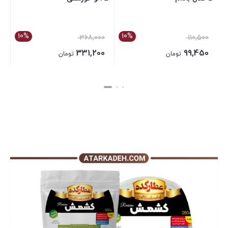
10%
10%
368,000
110,500
331,200
99,450
تومان
تومان
بستن
بستن