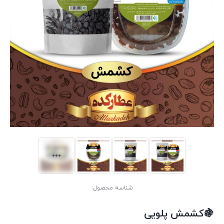
شناسه محصول:
🍇کشمش پلویی