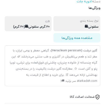
دسته:
ادويه جات
ویژگی‌ها
نوع بسته بندی
وزن
سلفونی🛍️
20 گرم, سلفونی🛍(20 گرم)
مشاهده همه ویژگی‌ها
گلپر درشت (Heracleum persicum)
، گیاهی معطر و بومی ایران، با
عطر تند و طعم بی‌نظیرش در آشپزی و طب سنتی می‌درخشد 🌿. این
گیاه چندساله از خانواده چتریان، چاشنی‌ای فوق‌العاده برای ترشی، لوبیا
پلو و آش است 🍲. عطارکده گلپر درشت باکیفیت را در بسته‌بندی
بهداشتی ارائه می‌دهد 🛒. برای خرید و اطلاع از قیمت، به
atarkadeh.com سر بزنید 🚚!
ضمانت اصالت کالا