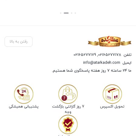
182,700
تومان
بستن
بستن
رفتن به بالا
تلفن
02165277178
,
02165277179
ایمیل
info@atarkadeh.com
ما 24 ساعته 7 روز هفته پاسخگوی شما هستیم.
تحویل اکسپرس
7 روز گارانتی بازگشت
پشتیبانی همیشگی
وجه