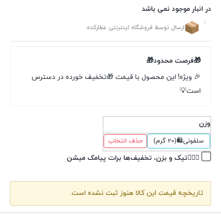
در انبار موجود نمی باشد
ارسال توسط فروشگاه اینترنتی عطارکده.
🎁فرصت محدود🎁
🎉 ویژه! این محصول با قیمت 🎁تخفیف خورده در دسترس
است💡
وزن
سلفونی🛍(20 گرم)
حذف انتخاب
👉🏽✅تیک و بزن، تخفیف‌ها برات پیامک میشن
تاریخچه قیمت این کالا هنوز ثبت نشده است.