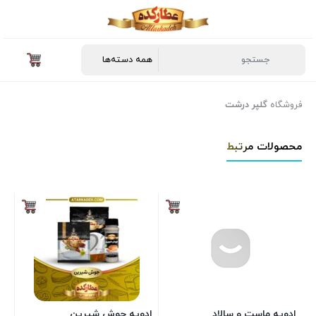
فروشگاه
گلپر درشت
محصولات مرتبط
🍗ادویه مرغ و جوجه🌿
10%
95,000
85,500
تومان
بستن
ادویه جوش شیرین