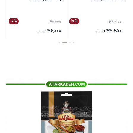
10%
40,000
36,000
تومان
بستن