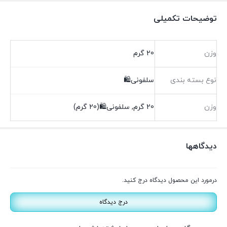
توضیحات تکمیلی
وزن
20 گرم
نوع بسته بندی
سلفونی🛍️
وزن
20 گرم, سلفونی🛍(20 گرم)
دیدگاهها
درمورد این محصول دیدگاه درج کنید.
درج دیدگاه