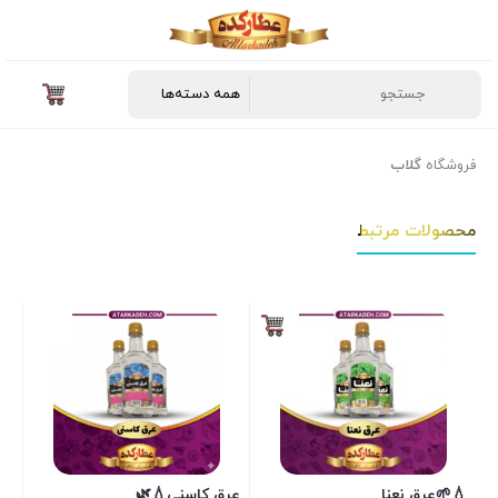
فروشگاه
گلاب
محصولات مرتبط
💧🌱عرق نعنا
عرق کاسنی💧🌿