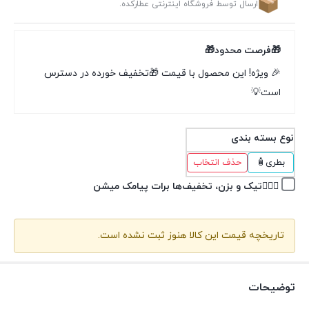
ارسال توسط فروشگاه اینترنتی عطارکده.
🎁فرصت محدود🎁
🎉 ویژه! این محصول با قیمت 🎁تخفیف خورده در دسترس
است💡
نوع بسته بندی
بطری🧴
حذف انتخاب
👉🏽✅تیک و بزن، تخفیف‌ها برات پیامک میشن
تاریخچه قیمت این کالا هنوز ثبت نشده است.
توضیحات