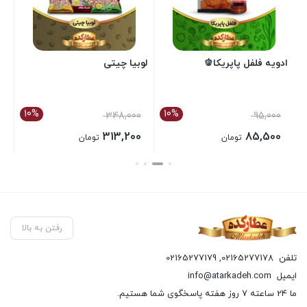
ادویه فلفل پاپریکا🫑
لوبیا چیتی
آر
10%
10%
0
348,000
95,000
0
313,200
85,500
تومان
تومان
بستن
بستن
بست
رفتن به بالا
تلفن
02165277178
,
02165277179
ایمیل
info@atarkadeh.com
ما 24 ساعته 7 روز هفته پاسخگوی شما هستیم.