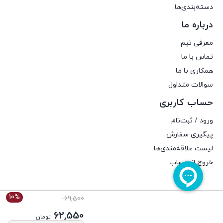
دسته‌بندی‌ها
درباره ما
معرفی تیم
تماس با ما
همکاری با ما
سوالات متداول
حساب کاربری
ورود / ثبت‌نام
پیگیری سفارش
لیست علاقه‌مندی‌ها
خروج از حساب
برای استفاده از مطالب عطارکده، داشتن «هدف غیرتجاری» و ذکر «منبع» کافیست.
10%
قیمت
69,500
تمام حقوق اين وب‌سايت نیز برای فروشگاه آنلاین عطارکده است.
اصلی:
62,550
تومان