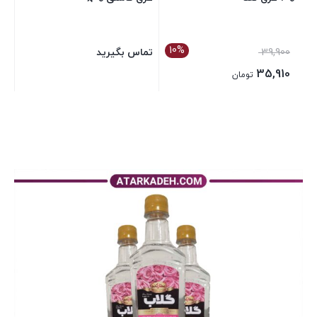
10%
39,900
تماس بگیرید
35,910
تومان
بستن
بستن