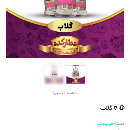
شناسه محصول:
🥀🏺گلاب
دسته:
عرقیجات