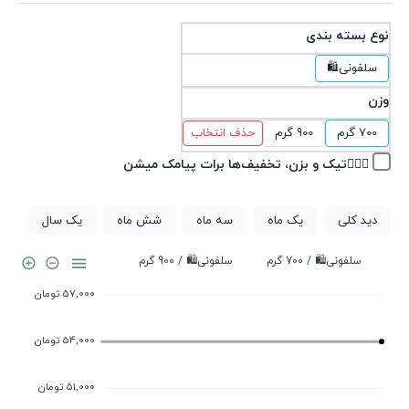
نوع بسته بندی
سلفونی🛍️
وزن
700 گرم
900 گرم
حذف انتخاب
👉🏽✅تیک و بزن، تخفیف‌ها برات پیامک میشن
دید کلی
یک ماه
سه ماه
شش ماه
یک سال
سلفونی🛍️ / 700 گرم
سلفونی🛍️ / 900 گرم
57,000 تومان
54,000 تومان
51,000 تومان