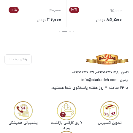
10%
10%
0
40,000
95,000
0
36,000
85,500
تومان
تومان
بستن
بستن
بست
رفتن به بالا
تلفن
02165277178
,
02165277179
ایمیل
info@atarkadeh.com
ما 24 ساعته 7 روز هفته پاسخگوی شما هستیم.
تحویل اکسپرس
7 روز گارانتی بازگشت
پشتیبانی همیشگی
وجه